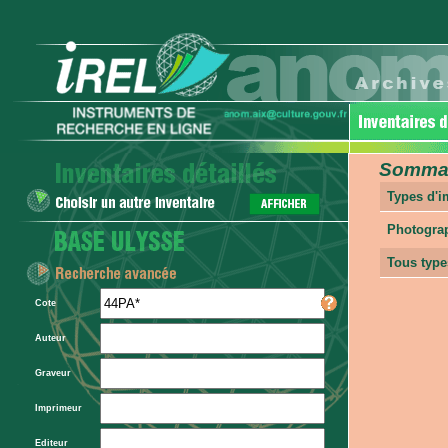
Sommair
Types d'
Photogra
Tous type
Cote
Auteur
Graveur
Imprimeur
Editeur