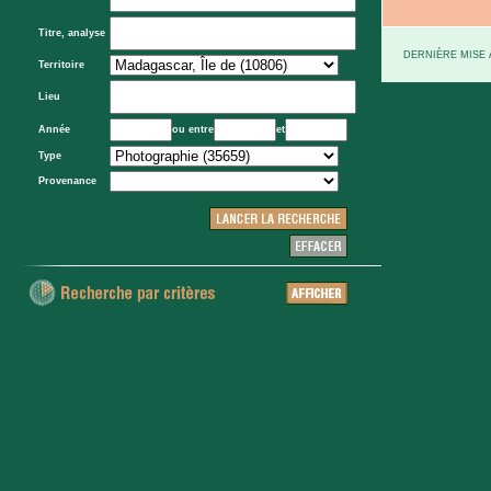
Titre, analyse
DERNIÈRE MISE À
Territoire
Lieu
Année
ou entre
et
Type
Provenance