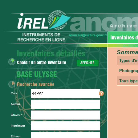
Sommair
Types d'
Photogra
Tous type
Cote
Auteur
Graveur
Imprimeur
Editeur