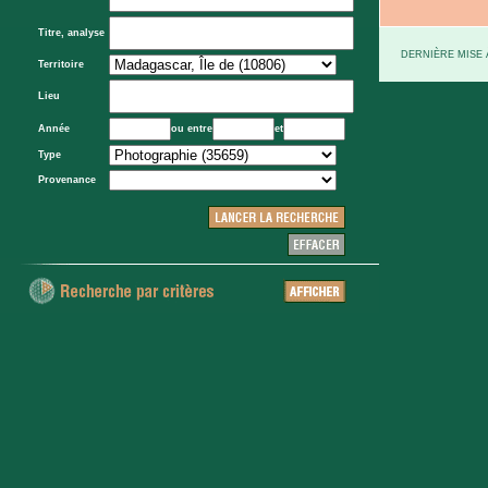
Titre, analyse
DERNIÈRE MISE À
Territoire
Lieu
Année
ou entre
et
Type
Provenance