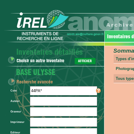
Sommair
Types d'
Photogra
Tous type
Cote
Auteur
Graveur
Imprimeur
Editeur