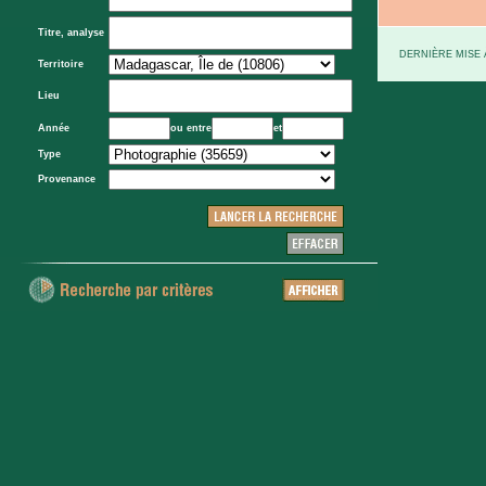
Titre, analyse
DERNIÈRE MISE À
Territoire
Lieu
Année
ou entre
et
Type
Provenance