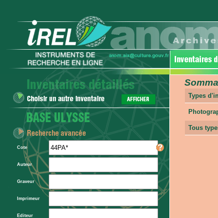
Sommair
Types d'
Photogra
Tous type
Cote
Auteur
Graveur
Imprimeur
Editeur