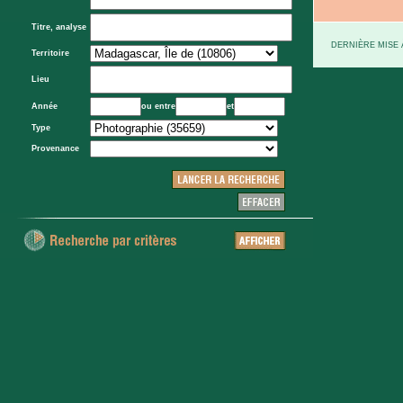
Titre, analyse
DERNIÈRE MISE À
Territoire
Lieu
Année
ou entre
et
Type
Provenance