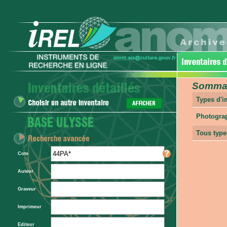
Sommair
Types d'
Photogra
Tous type
Cote
Auteur
Graveur
Imprimeur
Editeur