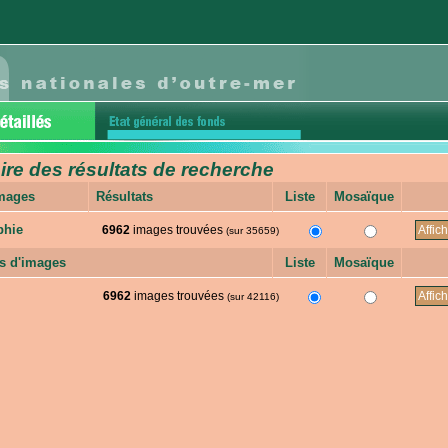
e des résultats de recherche
images
Résultats
Liste
Mosaïque
phie
6962
images trouvées
(sur 35659)
s d'images
Liste
Mosaïque
6962
images trouvées
(sur 42116)