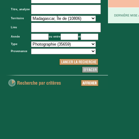
Titre, analyse
DERNIÈRE MISE À
Territoire
Lieu
Année
ou entre
et
Type
Provenance