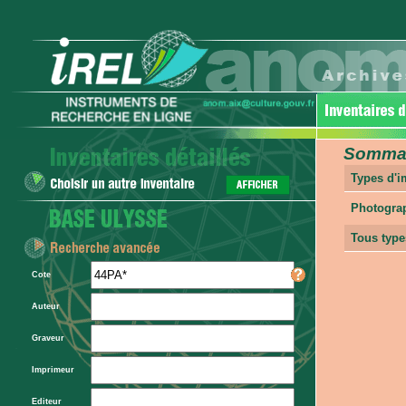
Sommair
Types d'
Photogra
Tous type
Cote
Auteur
Graveur
Imprimeur
Editeur