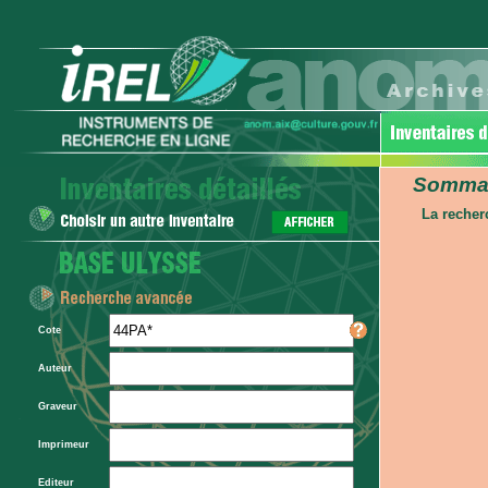
Sommair
La recher
Cote
Auteur
Graveur
Imprimeur
Editeur