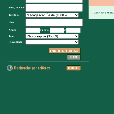
Titre, analyse
DERNIÈRE MISE À
Territoire
Lieu
Année
ou entre
et
Type
Provenance