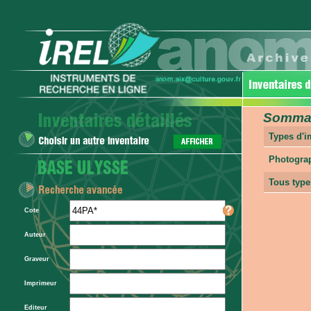
Sommair
Types d'
Photogra
Tous type
Cote
Auteur
Graveur
Imprimeur
Editeur