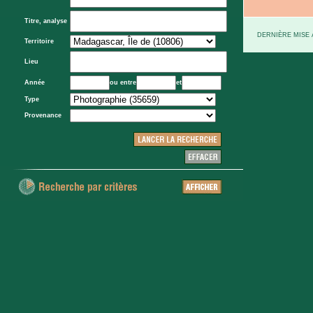
Titre, analyse
DERNIÈRE MISE À
Territoire
Lieu
Année
ou entre
et
Type
Provenance