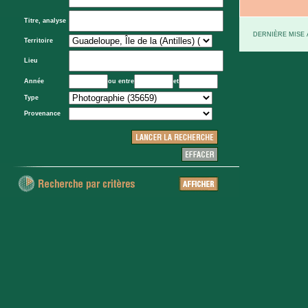
Titre, analyse
DERNIÈRE MISE À
Territoire
Lieu
Année
ou entre
et
Type
Provenance