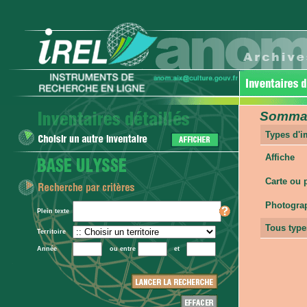
Sommair
Types d'
Affiche
Carte ou 
Photogra
Plein texte
Tous type
Territoire
Année
ou entre
et