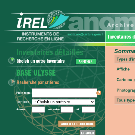
Sommair
Types d'
Affiche
Carte ou 
Photogra
Plein texte
Tous type
Territoire
Année
ou entre
et