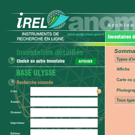
Sommair
Types d'
Affiche
Carte ou 
Photogra
Cote
Tous type
Auteur
Graveur
Imprimeur
Editeur