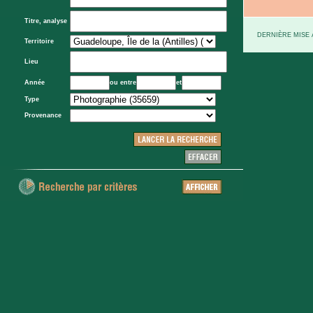
Titre, analyse
DERNIÈRE MISE À
Territoire
Lieu
Année
ou entre
et
Type
Provenance