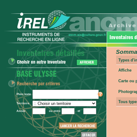
Sommair
Types d'
Affiche
Carte ou 
Photogra
Plein texte
Tous type
Territoire
Année
ou entre
et