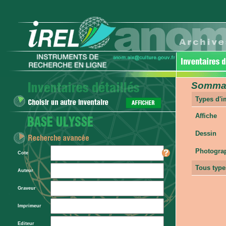
Sommair
Types d'
Affiche
Dessin
Photogra
Cote
Tous type
Auteur
Graveur
Imprimeur
Editeur