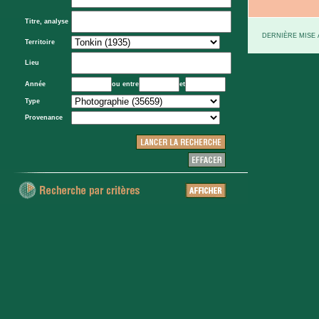
Titre, analyse
DERNIÈRE MISE À
Territoire
Lieu
Année
ou entre
et
Type
Provenance