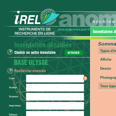
Sommair
Types d'
Affiche
Dessin
Photogra
Cote
Tous type
Auteur
Graveur
Imprimeur
Editeur