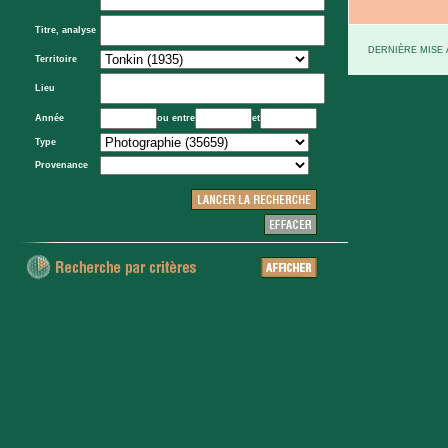
Titre, analyse
DERNIÈRE MISE À
Territoire
Lieu
Année
ou entre
et
Type
Provenance