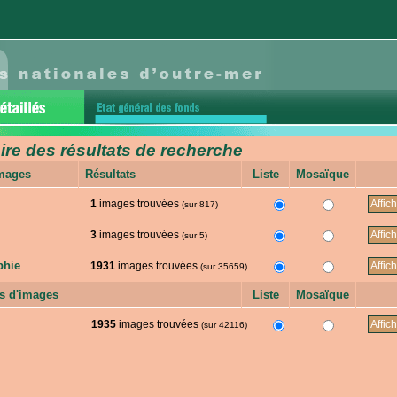
e des résultats de recherche
images
Résultats
Liste
Mosaïque
1
images trouvées
(sur 817)
3
images trouvées
(sur 5)
phie
1931
images trouvées
(sur 35659)
s d'images
Liste
Mosaïque
1935
images trouvées
(sur 42116)