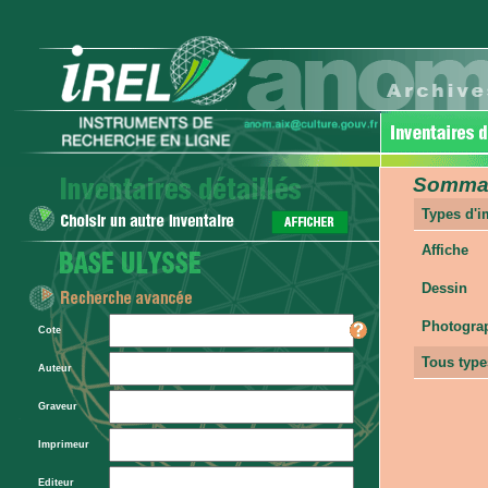
Sommair
Types d'
Affiche
Dessin
Photogra
Cote
Tous type
Auteur
Graveur
Imprimeur
Editeur