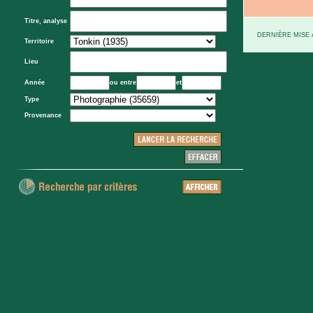
Titre, analyse
DERNIÈRE MISE À
Territoire
Lieu
Année
ou entre
et
Type
Provenance