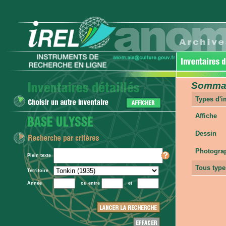
Sommair
Types d'
Affiche
Dessin
Photogra
Plein texte
Tous type
Territoire
Année
ou entre
et