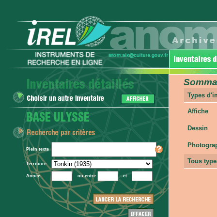
Sommair
Types d'
Affiche
Dessin
Photogra
Plein texte
Tous type
Territoire
Année
ou entre
et