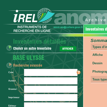
Sommair
Types d'
Affiche
Dessin
Photogra
Cote
Tous type
Auteur
Graveur
Imprimeur
Editeur