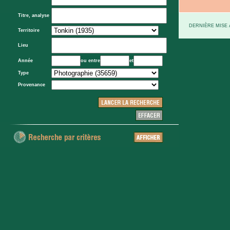
Titre, analyse
DERNIÈRE MISE À
Territoire
Lieu
Année
ou entre
et
Type
Provenance