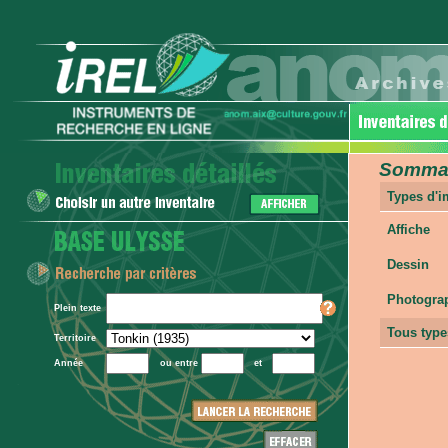
Sommair
Types d'
Affiche
Dessin
Photogra
Plein texte
Tous type
Territoire
Année
ou entre
et