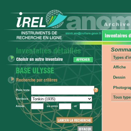
Sommair
Types d'
Affiche
Dessin
Photogra
Plein texte
Tous type
Territoire
Année
ou entre
et