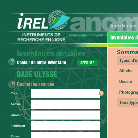
Sommair
Types d'
Affiche
Dessin
Photogra
Cote
Tous type
Auteur
Graveur
Imprimeur
Editeur