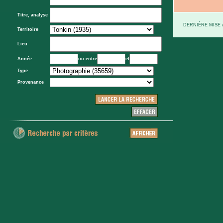
Titre, analyse
DERNIÈRE MISE À
Territoire
Lieu
Année
ou entre
et
Type
Provenance