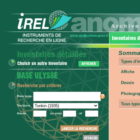
Sommair
Types d'
Affiche
Dessin
Photogra
Plein texte
Tous type
Territoire
Année
ou entre
et