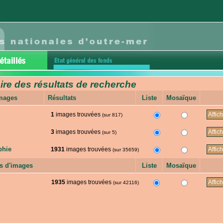
e des résultats de recherche
images
Résultats
Liste
Mosaïque
1
images trouvées
(sur 817)
3
images trouvées
(sur 5)
phie
1931
images trouvées
(sur 35659)
s d'images
Liste
Mosaïque
1935
images trouvées
(sur 42116)