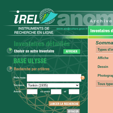
Sommair
Types d'
Affiche
Dessin
Photogra
Plein texte
Tous type
Territoire
Année
ou entre
et