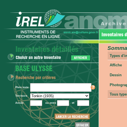
Sommair
Types d'
Affiche
Dessin
Photogra
Plein texte
Tous type
Territoire
Année
ou entre
et