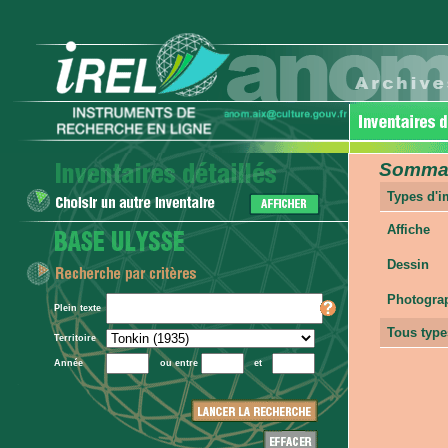
Sommair
Types d'
Affiche
Dessin
Photogra
Plein texte
Tous type
Territoire
Année
ou entre
et