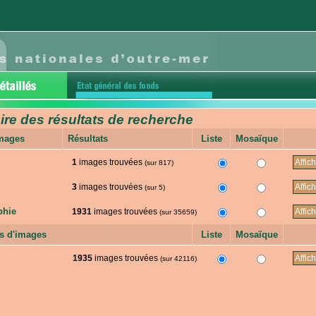
e des résultats de recherche
images
Résultats
Liste
Mosaïque
1
images trouvées
(sur 817)
3
images trouvées
(sur 5)
phie
1931
images trouvées
(sur 35659)
s d'images
Liste
Mosaïque
1935
images trouvées
(sur 42116)