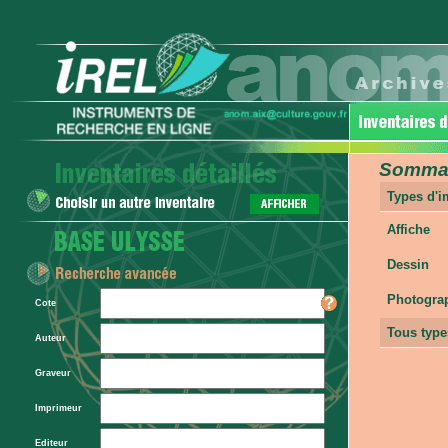
Sommair
Types d'
Affiche
Dessin
Photogra
Cote
Tous type
Auteur
Graveur
Imprimeur
Editeur