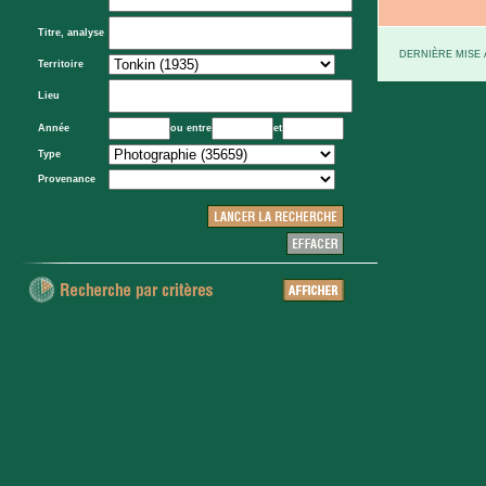
Titre, analyse
DERNIÈRE MISE À
Territoire
Lieu
Année
ou entre
et
Type
Provenance