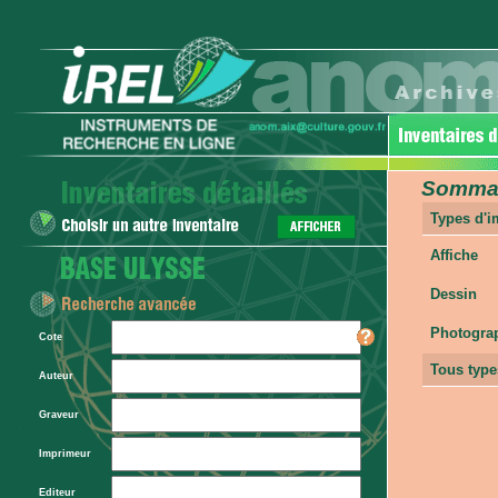
Sommair
Types d'
Affiche
Dessin
Photogra
Cote
Tous type
Auteur
Graveur
Imprimeur
Editeur