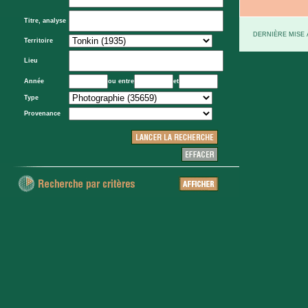
Titre, analyse
DERNIÈRE MISE À
Territoire
Lieu
Année
ou entre
et
Type
Provenance