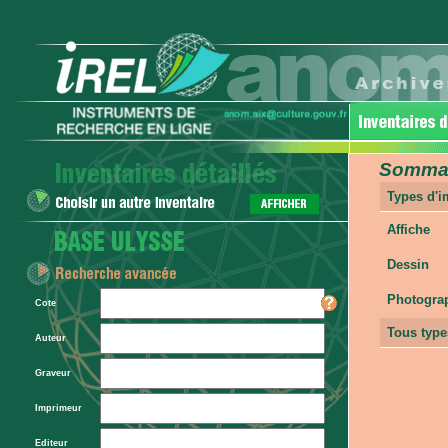
Sommair
Types d'
Affiche
Dessin
Photogra
Cote
Tous type
Auteur
Graveur
Imprimeur
Editeur