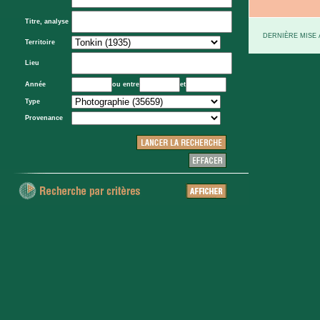
Titre, analyse
DERNIÈRE MISE À
Territoire
Lieu
Année
ou entre
et
Type
Provenance