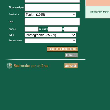
Titre, analyse
DERNIÈRE MISE À
Territoire
Lieu
Année
ou entre
et
Type
Provenance