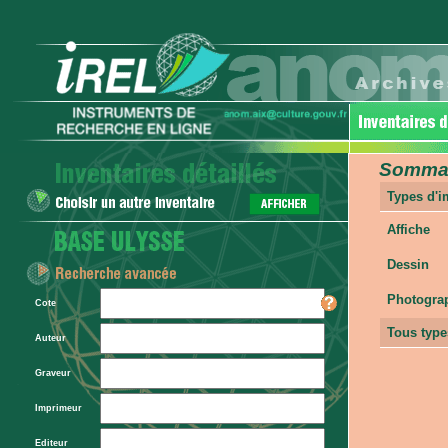
Sommair
Types d'
Affiche
Dessin
Photogra
Cote
Tous type
Auteur
Graveur
Imprimeur
Editeur