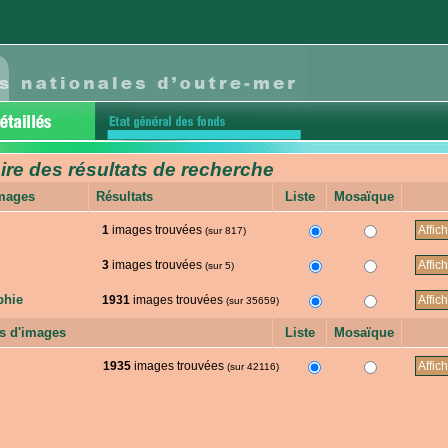
e des résultats de recherche
images
Résultats
Liste
Mosaïque
1
images trouvées
(sur 817)
3
images trouvées
(sur 5)
phie
1931
images trouvées
(sur 35659)
s d'images
Liste
Mosaïque
1935
images trouvées
(sur 42116)