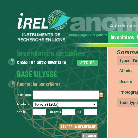
Sommair
Types d'
Affiche
Dessin
Photogra
Plein texte
Tous type
Territoire
Année
ou entre
et