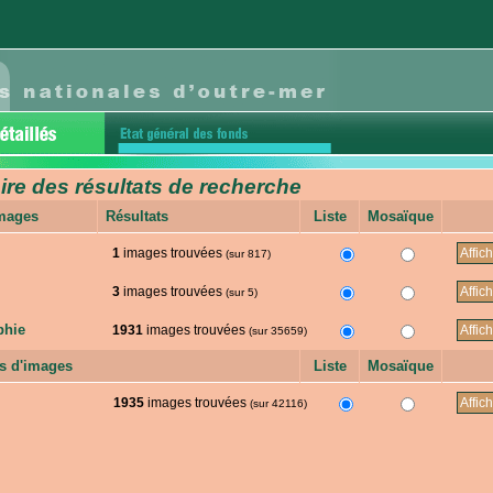
e des résultats de recherche
images
Résultats
Liste
Mosaïque
1
images trouvées
(sur 817)
3
images trouvées
(sur 5)
phie
1931
images trouvées
(sur 35659)
s d'images
Liste
Mosaïque
1935
images trouvées
(sur 42116)