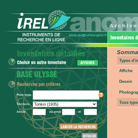
Sommair
Types d'
Affiche
Dessin
Photogra
Plein texte
Tous type
Territoire
Année
ou entre
et