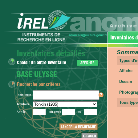
Sommair
Types d'
Affiche
Dessin
Photogra
Plein texte
Tous type
Territoire
Année
ou entre
et