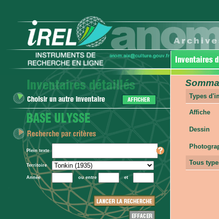
Sommair
Types d'
Affiche
Dessin
Photogra
Plein texte
Tous type
Territoire
Année
ou entre
et