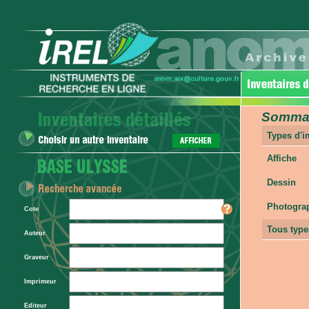
Sommair
Types d'
Affiche
Dessin
Photogra
Cote
Tous type
Auteur
Graveur
Imprimeur
Editeur