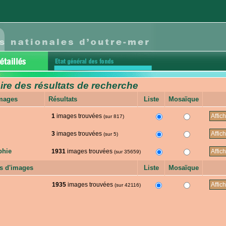
e des résultats de recherche
images
Résultats
Liste
Mosaïque
1
images trouvées
(sur 817)
3
images trouvées
(sur 5)
phie
1931
images trouvées
(sur 35659)
s d'images
Liste
Mosaïque
1935
images trouvées
(sur 42116)