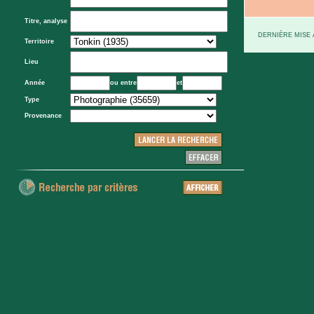
Titre, analyse
DERNIÈRE MISE À
Territoire
Lieu
Année
ou entre
et
Type
Provenance