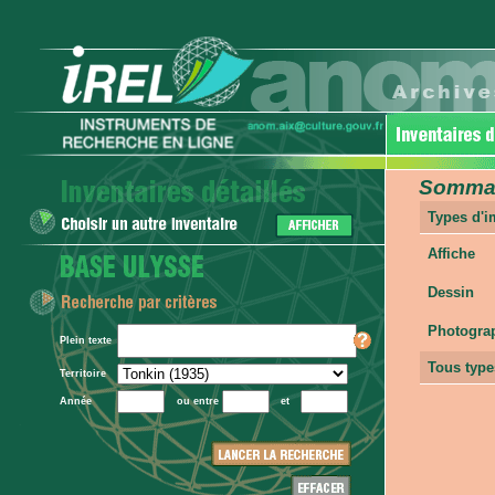
Sommair
Types d'
Affiche
Dessin
Photogra
Plein texte
Tous type
Territoire
Année
ou entre
et