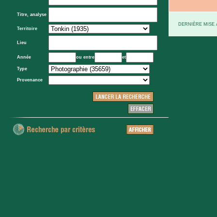
Titre, analyse
DERNIÈRE MISE À
Territoire
Lieu
Année
ou entre
et
Type
Provenance