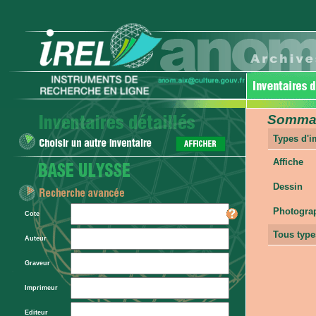
Sommair
Types d'
Affiche
Dessin
Photogra
Cote
Tous type
Auteur
Graveur
Imprimeur
Editeur