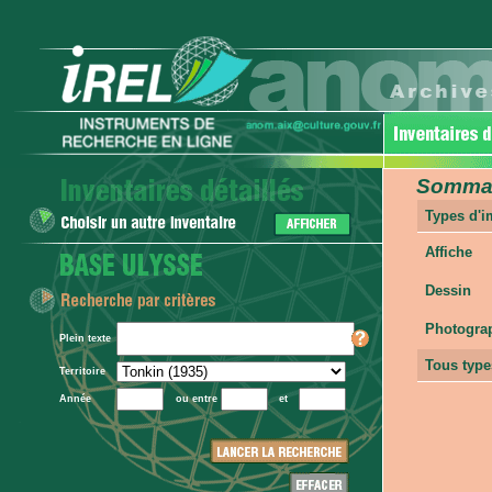
Sommair
Types d'
Affiche
Dessin
Photogra
Plein texte
Tous type
Territoire
Année
ou entre
et