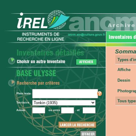
Sommair
Types d'
Affiche
Dessin
Photogra
Plein texte
Tous type
Territoire
Année
ou entre
et