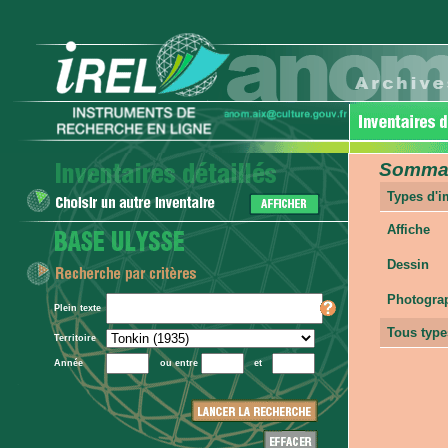
Sommair
Types d'
Affiche
Dessin
Photogra
Plein texte
Tous type
Territoire
Année
ou entre
et