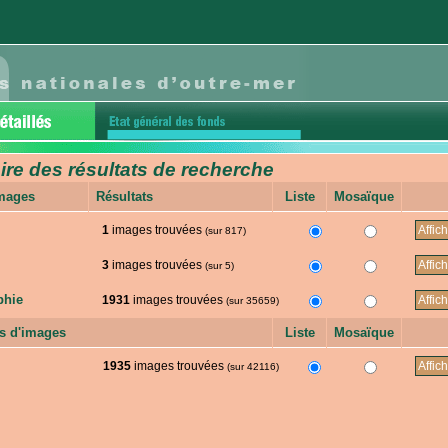
e des résultats de recherche
images
Résultats
Liste
Mosaïque
1
images trouvées
(sur 817)
3
images trouvées
(sur 5)
phie
1931
images trouvées
(sur 35659)
s d'images
Liste
Mosaïque
1935
images trouvées
(sur 42116)