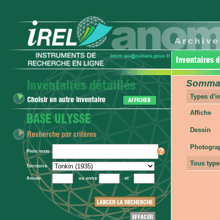
Sommair
Types d'
Affiche
Dessin
Photogra
Plein texte
Tous type
Territoire
Année
ou entre
et