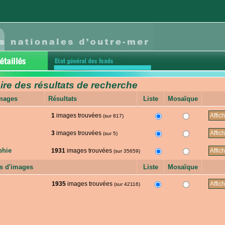
e des résultats de recherche
images
Résultats
Liste
Mosaïque
1
images trouvées
(sur 817)
3
images trouvées
(sur 5)
phie
1931
images trouvées
(sur 35659)
s d'images
Liste
Mosaïque
1935
images trouvées
(sur 42116)