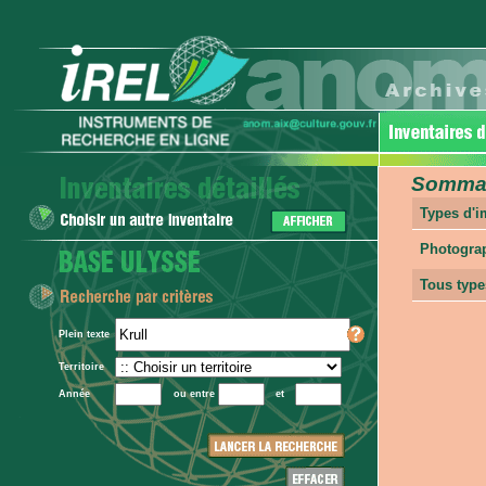
Sommair
Types d'
Photogra
Tous type
Plein texte
Territoire
Année
ou entre
et