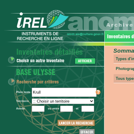
Sommair
Types d'
Photogra
Tous type
Plein texte
Territoire
Année
ou entre
et