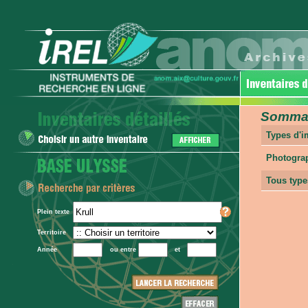
Sommair
Types d'
Photogra
Tous type
Plein texte
Territoire
Année
ou entre
et