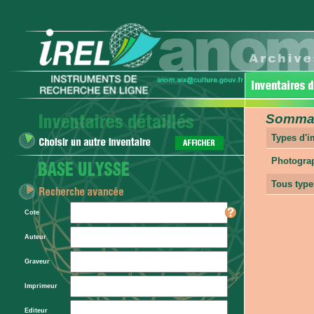
Sommair
Types d'
Photogra
Tous type
Cote
Auteur
Graveur
Imprimeur
Editeur