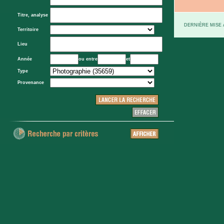
Titre, analyse
DERNIÈRE MISE À
Territoire
Lieu
Année
ou entre
et
Type
Provenance