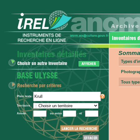
Sommair
Types d'
Photogra
Tous type
Plein texte
Territoire
Année
ou entre
et