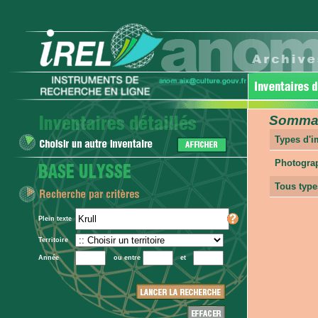
Sommair
Types d'
Photogra
Tous type
Plein texte
Territoire
Année
ou entre
et