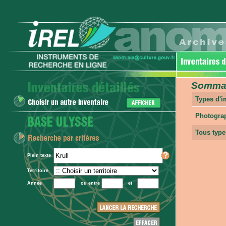
Sommair
Types d'
Photogra
Tous type
Plein texte
Territoire
Année
ou entre
et