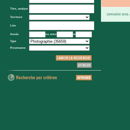
Titre, analyse
DERNIÈRE MISE À
Territoire
Lieu
Année
ou entre
et
Type
Provenance