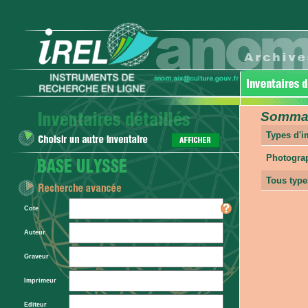
Sommair
Types d'
Photogra
Tous type
Cote
Auteur
Graveur
Imprimeur
Editeur